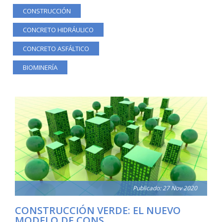
CONSTRUCCIÓN
CONCRETO HIDRÁULICO
CONCRETO ASFÁLTICO
BIOMINERÍA
Publicado: 27 Nov 2020
CONSTRUCCIÓN VERDE: EL NUEVO
MODELO DE CONS...