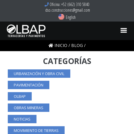
Oficina: +52 (662) 310 5840
dso.construcciones@gmail.com
English
INICIO
/
BLOG
/
CATEGORÍAS
URBANIZACIÓN Y OBRA CIVIL
PAVIMENTACIÓN
OLBAP
OBRAS MINERAS
NOTICIAS
MOVIMIENTO DE TIERRAS