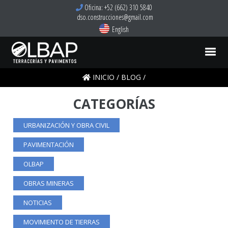
Oficina: +52 (662) 310 5840
dso.construcciones@gmail.com
English
INICIO
/
BLOG
/
CATEGORÍAS
URBANIZACIÓN Y OBRA CIVIL
PAVIMENTACIÓN
OLBAP
OBRAS MINERAS
NOTICIAS
MOVIMIENTO DE TIERRAS