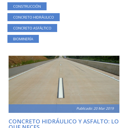
CONSTRUCCIÓN
CONCRETO HIDRÁULICO
CONCRETO ASFÁLTICO
BIOMINERÍA
Publicado: 20 Mar 2019
CONCRETO HIDRÁULICO Y ASFALTO: LO
QUE NECES...