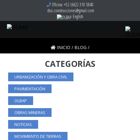
Oficina: +52 (662) 310 5840
dso.construcciones@gmail.com
English
INICIO
/
BLOG
/
CATEGORÍAS
URBANIZACIÓN Y OBRA CIVIL
PAVIMENTACIÓN
OLBAP
OBRAS MINERAS
NOTICIAS
MOVIMIENTO DE TIERRAS